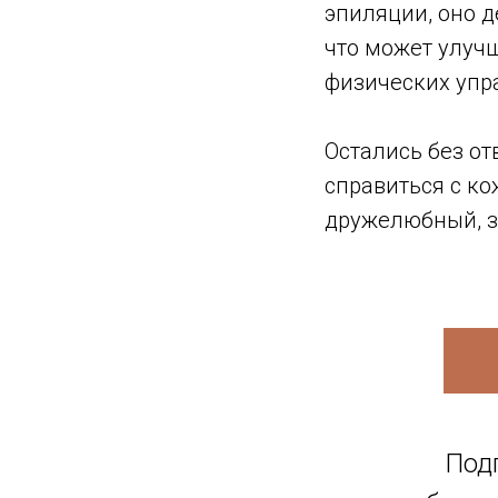
эпиляции, оно 
что может улучш
физических упр
Остались без от
справиться с к
дружелюбный, з
Под