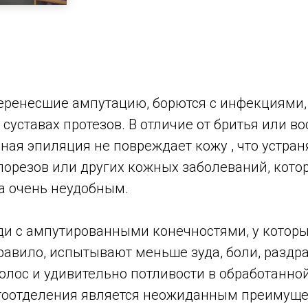
еренесшие ампутацию, борются с инфекциями,
 суставах протезов. В отличие от бритья или в
ная эпиляция не повреждает кожу , что устран
 порезов или других кожных заболеваний, кот
а очень неудобным.
ди с ампутированными конечностями, у которы
равило, испытывают меньше зуда, боли, раздр
лос и удивительно потливости в обработанной
оотделения является неожиданным преимуще