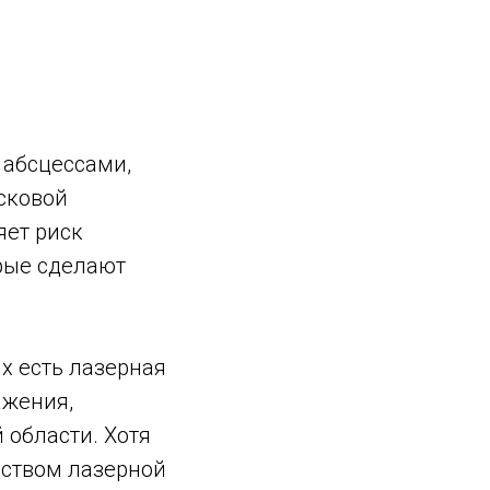
 абсцессами,
осковой
яет риск
орые сделают
х есть лазерная
ажения,
 области. Хотя
ством лазерной