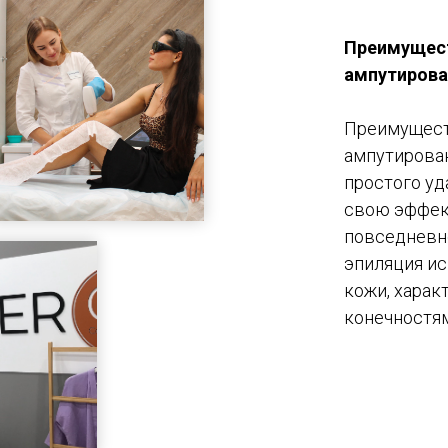
Преимущест
ампутиров
Преимущест
ампутирова
простого уд
свою эффек
повседневно
эпиляция ис
кожи, харак
конечностя