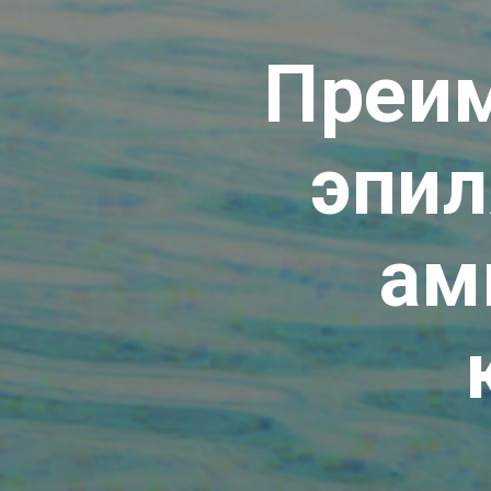
Преим
эпил
ам