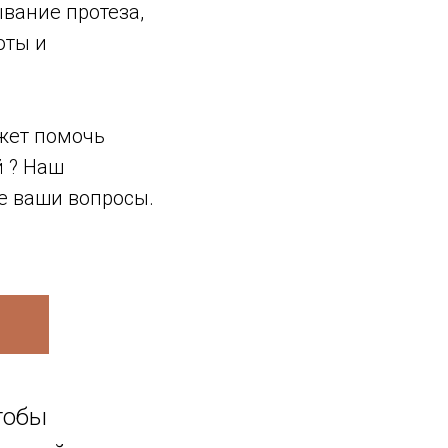
вание протеза,
оты и
ожет помочь
 ? Наш
е ваши вопросы.
тобы