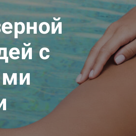
зерной
дей с
ыми
и