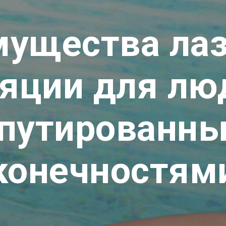
ущества ла
яции для лю
путированн
конечностям